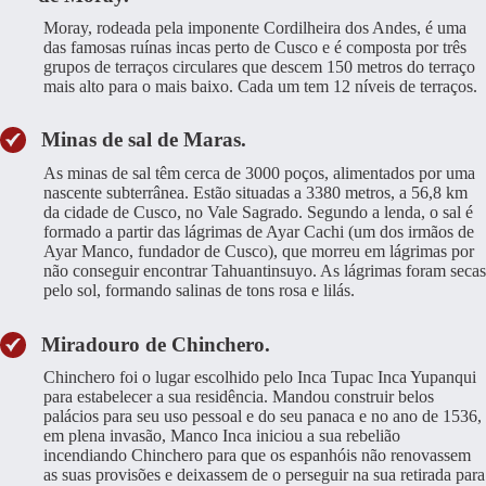
Moray, rodeada pela imponente Cordilheira dos Andes, é uma
das famosas ruínas incas perto de Cusco e é composta por três
grupos de terraços circulares que descem 150 metros do terraço
mais alto para o mais baixo. Cada um tem 12 níveis de terraços.
Minas de sal de Maras.
As minas de sal têm cerca de 3000 poços, alimentados por uma
nascente subterrânea. Estão situadas a 3380 metros, a 56,8 km
da cidade de Cusco, no Vale Sagrado. Segundo a lenda, o sal é
formado a partir das lágrimas de Ayar Cachi (um dos irmãos de
Ayar Manco, fundador de Cusco), que morreu em lágrimas por
não conseguir encontrar Tahuantinsuyo. As lágrimas foram secas
pelo sol, formando salinas de tons rosa e lilás.
Miradouro de Chinchero.
Chinchero foi o lugar escolhido pelo Inca Tupac Inca Yupanqui
para estabelecer a sua residência. Mandou construir belos
palácios para seu uso pessoal e do seu panaca e no ano de 1536,
em plena invasão, Manco Inca iniciou a sua rebelião
incendiando Chinchero para que os espanhóis não renovassem
as suas provisões e deixassem de o perseguir na sua retirada para