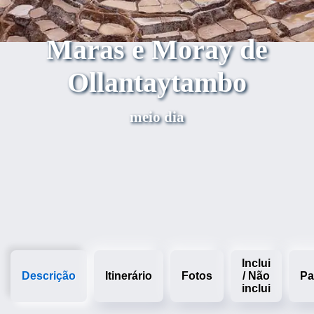
Maras e Moray de
Ollantaytambo
meio dia
Inclui
Descrição
Itinerário
Fotos
/ Não
Pa
inclui