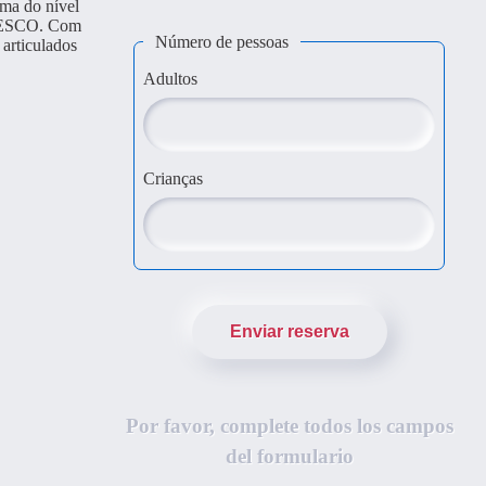
ima do nível
 UNESCO. Com
Número de pessoas
articulados
Adultos
Crianças
Enviar reserva
Por favor, complete todos los campos
del formulario