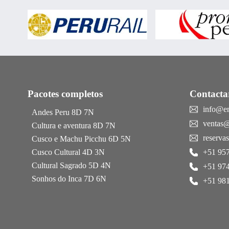
Pacotes completos
Contacta
info@e
Andes Peru 8D 7N
ventas
Cultura e aventura 8D 7N
reserv
Cusco e Machu Picchu 6D 5N
Cusco Cultural 4D 3N
+51 957
Cultural Sagrado 5D 4N
+51 974
Sonhos do Inca 7D 6N
+51 981