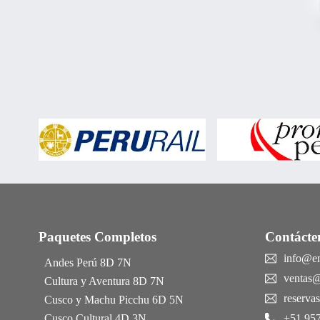
Paquetes Completos
Contácte
info@e
Andes Perú 8D 7N
ventas
Cultura y Aventura 8D 7N
reserv
Cusco y Machu Picchu 6D 5N
Cusco Cultural 4D 3N
+51 957