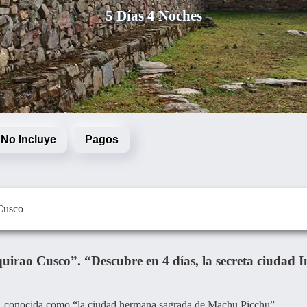
5 Días 4 Noches
/ No Incluye
Pagos
 Cusco
ao Cusco”. “Descubre en 4 días, la secreta ciudad I
o, conocida como “la ciudad hermana sagrada de Machu Picchu”.