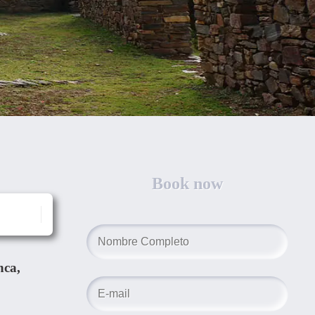
Book now
nca,