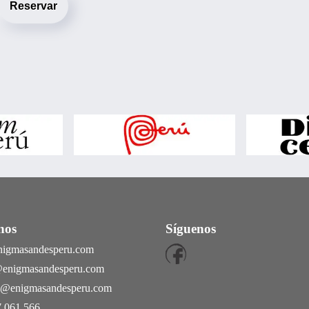
Reservar
nos
Síguenos
nigmasandesperu.com
@enigmasandesperu.com
as@enigmasandesperu.com
 061 566