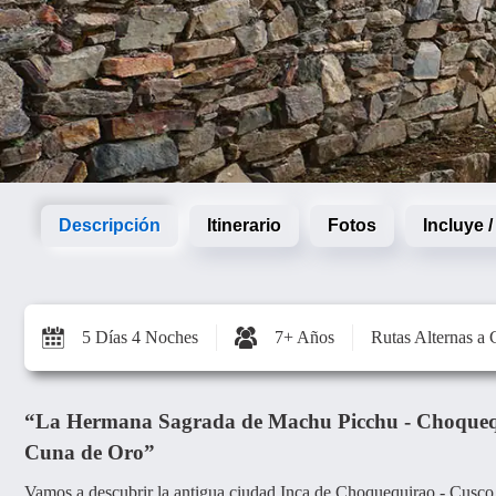
Descripción
Itinerario
Fotos
Incluye 
5 Días 4 Noches
7+ Años
Rutas Alternas a
“La Hermana Sagrada de Machu Picchu - Choquequir
Cuna de Oro”
Vamos a descubrir la antigua ciudad Inca de Choquequirao - Cusc