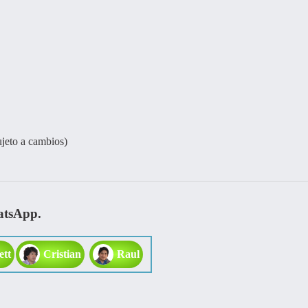
eto a cambios)
atsApp.
ett
Cristian
Raul