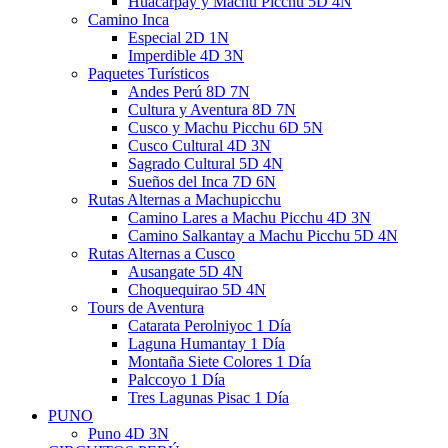
Huacarpay y Machu Picchu 5D 4N
Camino Inca
Especial 2D 1N
Imperdible 4D 3N
Paquetes Turísticos
Andes Perú 8D 7N
Cultura y Aventura 8D 7N
Cusco y Machu Picchu 6D 5N
Cusco Cultural 4D 3N
Sagrado Cultural 5D 4N
Sueños del Inca 7D 6N
Rutas Alternas a Machupicchu
Camino Lares a Machu Picchu 4D 3N
Camino Salkantay a Machu Picchu 5D 4N
Rutas Alternas a Cusco
Ausangate 5D 4N
Choquequirao 5D 4N
Tours de Aventura
Catarata Perolniyoc 1 Día
Laguna Humantay 1 Día
Montaña Siete Colores 1 Día
Palccoyo 1 Día
Tres Lagunas Pisac 1 Día
PUNO
Puno 4D 3N