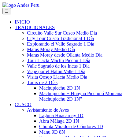
☰
INICIO
TRADICIONALES
Circuito Valle Sur Cusco Medio Día
City Tour Cusco Tradicional 1 Día
Explorando el Valle Sagrado 1 Día
Maras Moray Medio Día
Maras Moray desde Ollanta Medio Día
Tour Llacta Machu Picchu 1 Día
Valle Sagrado de los Incas 1 Día
Viaje por el Hatun Valle 1 Día
Visita Qosqo Llacta Medio Día
Tours de 2 Días
Machupicchu 2D 1N
Machupicchu + Huayna Picchu ó Montaña
Machupicchu 2D 1N"
CUSCO
Avistamiento de Aves
Laguna Huacarpay 1D
Abra Málaga 2D 1N
Chonta Mirador de Cóndores 1D
Manu 9D 8N