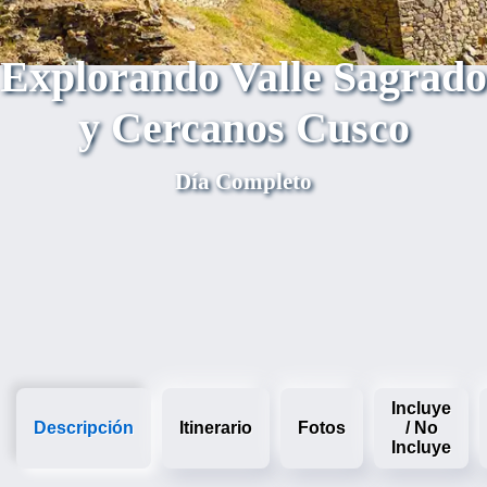
Explorando Valle Sagrado
y Cercanos Cusco
Día Completo
Incluye
Descripción
Itinerario
Fotos
/ No
Incluye