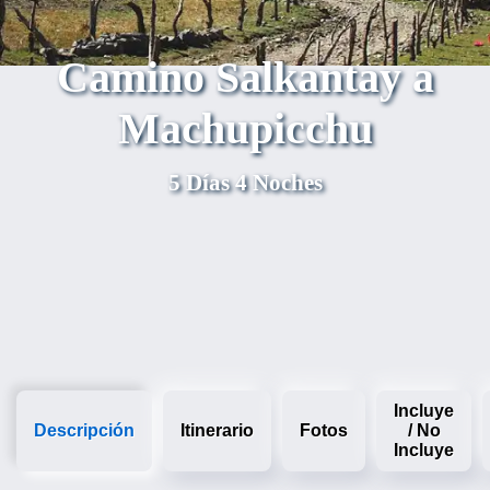
Camino Salkantay a
Machupicchu
5 Días 4 Noches
Incluye
Descripción
Itinerario
Fotos
/ No
Incluye