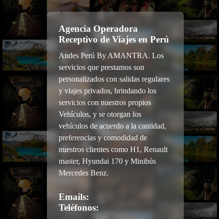
Agencia Operadora
Receptivo de Viajes en Perú
Andes Perú By AMANTRA. Los
servicios que prestamos son
personalizados con salidas regulares
y viajes privados, brindando los
servicios con nuestros propios
Vehículos, y se otorgan los
vehículos de acuerdo a la cantidad,
preferencias y comodidad de
nuestros clientes como H1, Renault
master, Hyundai 170 y Minibús
Mercedes Benz.
Emails:
Teléfonos: