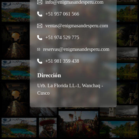
info@enigmasandesperu.com
+51 957 061 566
ventas@enigmasandesperu.com
+51 974 529 775
reservas@enigmasandesperu.com
+51 981 359 438
Dirección
Urb. La Florida LL-1, Wanchaq -
Cusco