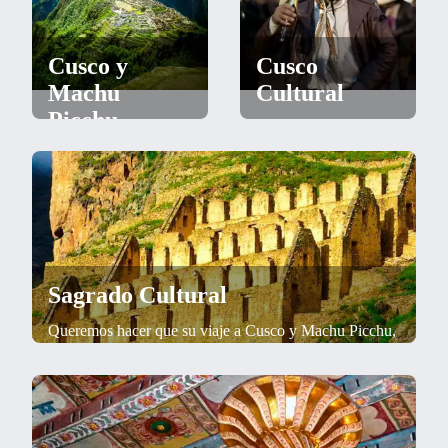
Cusco y
Cusco
Machu
Cultural
Picchu
Queremos que su viaje
a Cusco y Machu
No te conformes con
Picchu, sea
el típico destino
inolvidable
"imperdible"
Sagrado Cultural
Queremos hacer que su viaje a Cusco y Machu Picchu,
sea una experiencia inolvidable