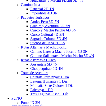
Huacarpay y Machu Picchu 5D 4N
Camino Inca
Especial 2D 1N
Imperdible 4D 3N
Paquetes Turísticos
Andes Perú 8D 7N
Cultura y Aventura 8D 7N
Cusco y Machu Picchu 6D 5N
Cusco Cultural 4D 3N
Sagrado Cultural 5D 4N
Sueños del Inca 7D 6N
Rutas Alternas a Machupicchu
Camino Lares a Machu Picchu 4D 3N
Camino Salkantay a Machu Picchu 5D 4N
Rutas Alternas a Cusco
Ausangate 5D 4N
Choquequirao 5D 4N
Tours de Aventura
Catarata Perolniyoc 1 Día
Laguna Humantay 1 Día
Montaña Siete Colores 1 Día
Palccoyo 1 Día
Tres Lagunas Pisac 1 Día
PUNO
Puno 4D 3N