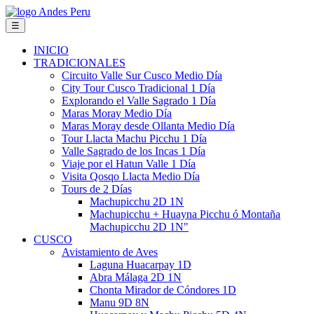
☰
INICIO
TRADICIONALES
Circuito Valle Sur Cusco Medio Día
City Tour Cusco Tradicional 1 Día
Explorando el Valle Sagrado 1 Día
Maras Moray Medio Día
Maras Moray desde Ollanta Medio Día
Tour Llacta Machu Picchu 1 Día
Valle Sagrado de los Incas 1 Día
Viaje por el Hatun Valle 1 Día
Visita Qosqo Llacta Medio Día
Tours de 2 Días
Machupicchu 2D 1N
Machupicchu + Huayna Picchu ó Montaña
Machupicchu 2D 1N"
CUSCO
Avistamiento de Aves
Laguna Huacarpay 1D
Abra Málaga 2D 1N
Chonta Mirador de Cóndores 1D
Manu 9D 8N